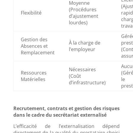
Moyenne
(Aju
(Procédures
Flexibilité
rapid
d’ajustement
char
lourdes)
trava
Gérée
Gestion des
À la charge de
prest
Absences et
l’employeur
(Cont
Remplacement
assu
Aucu
Nécessaires
Ressources
(Géré
(Coût
Matérielles
le
d’infrastructure)
prest
Recrutement, contrats et gestion des risques
dans le cadre du secrétariat externalisé
L’efficacité de l’externalisation dépend
directement de la qualité du prestataire choisi