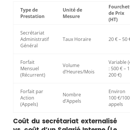
Fourchet
Type de
Unité de
de Prix
Prestation
Mesure
(HT)
Secrétariat
Administratif
Taux Horaire
20 € – 50 
Général
Forfait
Variable (
Volume
Mensuel
: 500 € – 1
d’Heures/Mois
(Récurrent)
200 €)
Forfait par
Environ
Nombre
Action
100 €/100
d’Appels
(Appels)
appels
Coût du secrétariat externalisé
vs. coût d’un Salarié Interne (Le