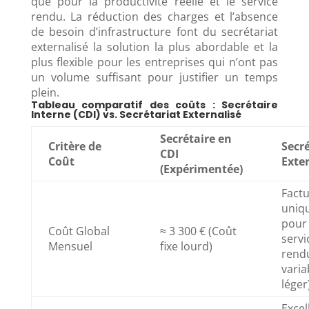
que pour la productivité réelle et le service
rendu. La réduction des charges et l’absence
de besoin d’infrastructure font du secrétariat
externalisé la solution la plus abordable et la
plus flexible pour les entreprises qui n’ont pas
un volume suffisant pour justifier un temps
plein.
Tableau comparatif des coûts : Secrétaire
Interne (CDI) vs. Secrétariat Externalisé
Secrétaire en
Critère de
Secré
CDI
Coût
Exte
(Expérimentée)
Factu
uniq
pour 
Coût Global
≈ 3 300 € (Coût
servi
Mensuel
fixe lourd)
rend
varia
léger
Excel