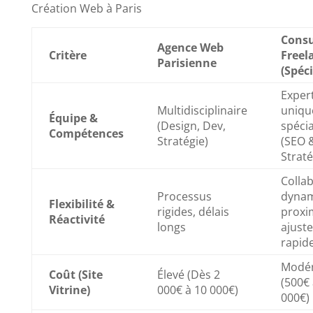
Création Web à Paris
Consu
Agence Web
Critère
Freel
Parisienne
(Spéci
Exper
Multidisciplinaire
uniqu
Équipe &
(Design, Dev,
spécia
Compétences
Stratégie)
(SEO 
Straté
Colla
Processus
dynam
Flexibilité &
rigides, délais
proxim
Réactivité
longs
ajust
rapid
Modé
Coût (Site
Élevé (Dès 2
(500€ 
Vitrine)
000€ à 10 000€)
000€)