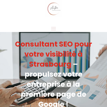
Consultant SEO pour
votre visibilité à
Strasbourg
–
propulsez votre
entreprise à la
première page de
Google !