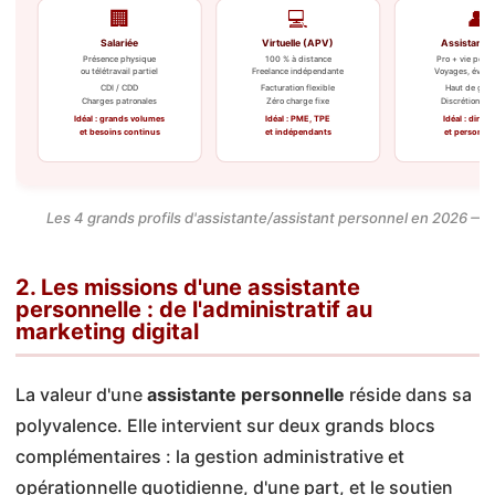
🏢
💻
👤
Salariée
Virtuelle (APV)
Assistant p
Présence physique
100 % à distance
Pro + vie perso
ou télétravail partiel
Freelance indépendante
Voyages, évén
CDI / CDD
Facturation flexible
Haut de ga
Charges patronales
Zéro charge fixe
Discrétion ab
Idéal : grands volumes
Idéal : PME, TPE
Idéal : dirige
et besoins continus
et indépendants
et personnal
Les 4 grands profils d'assistante/assistant personnel en 2026 — 
2. Les missions d'une assistante
personnelle : de l'administratif au
marketing digital
La valeur d'une
assistante personnelle
réside dans sa
polyvalence. Elle intervient sur deux grands blocs
complémentaires : la gestion administrative et
opérationnelle quotidienne, d'une part, et le soutien