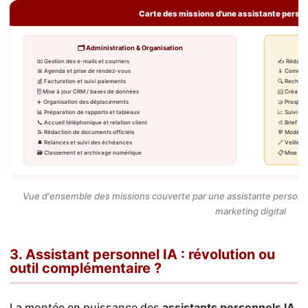
Carte des missions d'une assistante personn
🗂 Administration & Organisation
📧 Gestion des e-mails et courriers
✍️ Rédactio
📅 Agenda et prise de rendez-vous
📱 Commun
💰 Facturation et suivi paiements
🔍 Recherc
🗄 Mise à jour CRM / bases de données
📨 Création
✈️ Organisation des déplacements
🤝 Prospect
📊 Préparation de rapports et tableaux
📈 Suivi d
📞 Accueil téléphonique et relation client
🎨 Brief cr
📝 Rédaction de documents officiels
💬 Modérat
🔔 Relances et suivi des échéances
🔗 Veille c
🗃 Classement et archivage numérique
📋 Mise à j
Vue d'ensemble des missions couverte par une assistante personnell
marketing digital
3. Assistant personnel IA : révolution ou
outil complémentaire ?
La montée en puissance des
assistants personnels IA