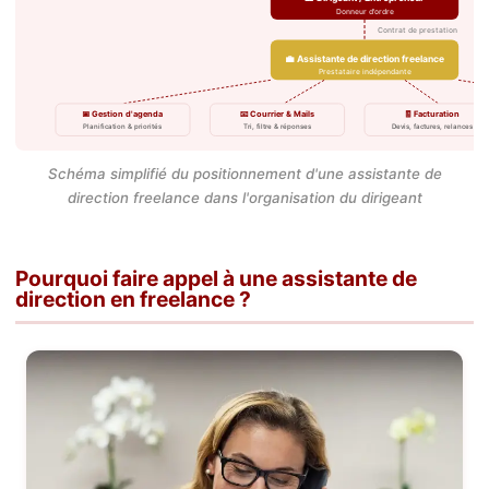
Donneur d'ordre
Contrat de prestation
💼 Assistante de direction freelance
Prestataire indépendante
📅 Gestion d'agenda
📧 Courrier & Mails
🧾 Facturation
Planification & priorités
Tri, filtre & réponses
Devis, factures, relances
Schéma simplifié du positionnement d'une assistante de
direction freelance dans l'organisation du dirigeant
Pourquoi faire appel à une assistante de
direction en freelance ?