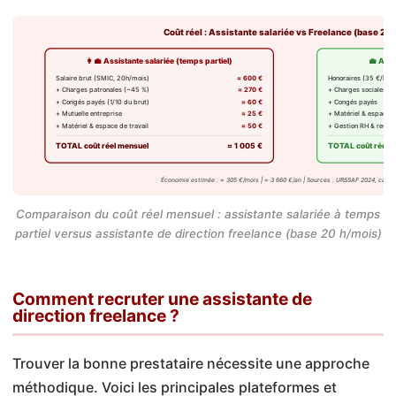
Coût réel : Assistante salariée vs Freelance (base 20
👩‍💼 Assistante salariée (temps partiel)
💼 Assi
Salaire brut (SMIC, 20h/mois)
≈ 600 €
Honoraires (35 €/h × 
+ Charges patronales (~45 %)
≈ 270 €
+ Charges sociales
+ Congés payés (1/10 du brut)
≈ 60 €
+ Congés payés
+ Mutuelle entreprise
≈ 25 €
+ Matériel & espace
+ Matériel & espace de travail
≈ 50 €
+ Gestion RH & recru
TOTAL coût réel mensuel
≈ 1 005 €
TOTAL coût réel 
Économie estimée : ≈ 305 €/mois | ≈ 3 660 €/an | Sources : URSSAF 2024, calcul
Comparaison du coût réel mensuel : assistante salariée à temps
partiel versus assistante de direction freelance (base 20 h/mois)
Comment recruter une assistante de
direction freelance ?
Trouver la bonne prestataire nécessite une approche
méthodique. Voici les principales plateformes et