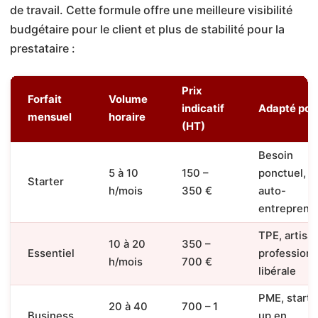
de travail. Cette formule offre une meilleure visibilité
budgétaire pour le client et plus de stabilité pour la
prestataire :
Prix
Forfait
Volume
indicatif
Adapté pou
mensuel
horaire
(HT)
Besoin
5 à 10
150 –
ponctuel,
Starter
h/mois
350 €
auto-
entreprene
TPE, artisan
10 à 20
350 –
Essentiel
profession
h/mois
700 €
libérale
PME, start-
20 à 40
700 – 1
Business
up en