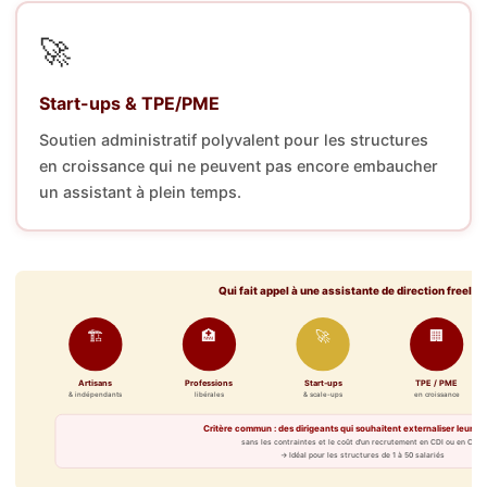
🚀
Start-ups & TPE/PME
Soutien administratif polyvalent pour les structures
en croissance qui ne peuvent pas encore embaucher
un assistant à plein temps.
Qui fait appel à une assistante de direction freelan
🏗
🏥
🚀
🏢
Artisans
Professions
Start-ups
TPE / PME
& indépendants
libérales
& scale-ups
en croissance
Critère commun : des dirigeants qui souhaitent externaliser leur se
sans les contraintes et le coût d'un recrutement en CDI ou en CDD
→ Idéal pour les structures de 1 à 50 salariés