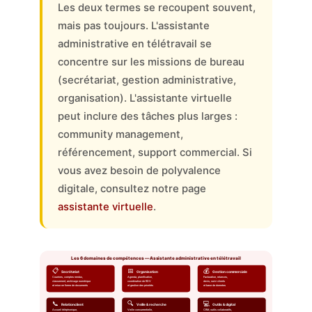
Les deux termes se recoupent souvent,
mais pas toujours. L'assistante
administrative en télétravail se
concentre sur les missions de bureau
(secrétariat, gestion administrative,
organisation). L'assistante virtuelle
peut inclure des tâches plus larges :
community management,
référencement, support commercial. Si
vous avez besoin de polyvalence
digitale, consultez notre page
assistante virtuelle
.
Les 6 domaines de compétences — Assistante administrative en télétravail
📋
📅
💰
Secrétariat
Organisation
Gestion commerciale
Courriers, comptes rendus,
Agenda, planification,
Facturation, relances,
classement, archivage numérique
coordination de RDV
devis, suivi clients
et mise en forme de documents
et gestion des priorités
et base de données
📞
🔍
💻
Relation client
Veille & recherche
Outils & digital
Accueil téléphonique,
Veille concurrentielle,
CRM, outils collaboratifs,