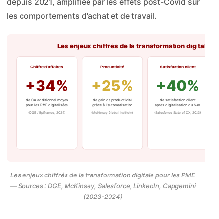
depuis 2021, amplifiée par les effets post-Covid sur
les comportements d'achat et de travail.
Les enjeux chiffrés de la transformation digitale 
Chiffre d'affaires
Productivité
Satisfaction client
+34%
+25%
+40%
de CA additionnel moyen
de gain de productivité
de satisfaction client
pour les PME digitalisées
grâce à l'automatisation
après digitalisation du SAV
(DGE / Bpifrance, 2024)
(McKinsey Global Institute)
(Salesforce State of CX, 2023)
Les enjeux chiffrés de la transformation digitale pour les PME
— Sources : DGE, McKinsey, Salesforce, LinkedIn, Capgemini
(2023-2024)