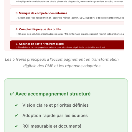
→ Impliquer les collaborateurs dès la phase de diagnostic, valoriser les premiers succès, nommer des a
3. Manque de compétences internes
→ Externaliser les fonctions non-cœur de métier (admin, SEO, support) à des assistantes virtuelles ou co
4. Complexité perçue des outils
→ Choisir des solutions SaaS adaptées aux PME (interface simple, support réactif, intégrations natives)
5. Absence de pilote / référent digital
→ Mandater un accompagnateur externe pour structurer et piloter le projet dès le départ
Les 5 freins principaux à l'accompagnement en transformation
digitale des PME et les réponses adaptées
✅ Avec accompagnement structuré
Vision claire et priorités définies
Adoption rapide par les équipes
ROI mesurable et documenté