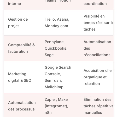
Teams, Notion
interne
coordination
Visibilité en
Gestion de
Trello, Asana,
temps réel sur les
projet
Monday.com
tâches
Pennylane,
Automatisation
Comptabilité &
Quickbooks,
des
facturation
Sage
réconciliations
Google Search
Acquisition client
Marketing
Console,
organique et
digital & SEO
Semrush,
retention
Mailchimp
Zapier, Make
Élimination des
Automatisation
(Integromat),
tâches répétitives
des processus
n8n
manuelles